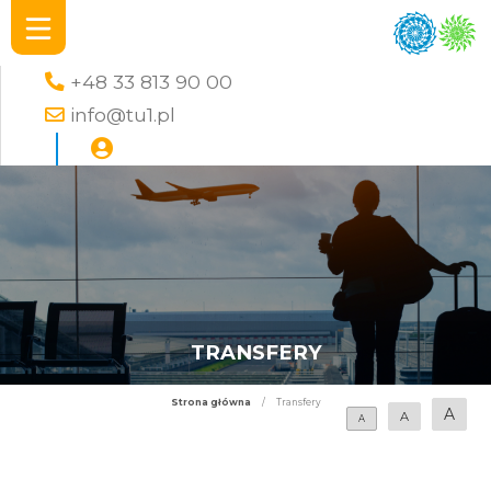
+48 33 813 90 00
info@tu1.pl
TRANSFERY
Strona główna
/
Transfery
A
A
A