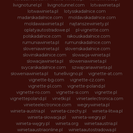
livignotunel.pl
livignotunnel.com
lotvawinieta.pl
lotwawinieta.pl
lotysskadalnice.com
madarskadalnice.com
moldavskadalnice.com
moldawiawinieta.pl
najtanszewiniety.pl
oplatyautostradowe.pl
pl-vignette.com
polskadalnice.com
rakouskadalnice.com
rumuniawinieta.pl
rumunskadalnice.com
sloveniawinieta.pl
slovenskadalnice.com
slovinskadalnice.com
slowacja-winieta.pl
slowacjawinieta.pl
sloweniawinieta.pl
svycarskadalnice.com
szwajcariawinieta.pl
słoweniawinieta.pl
tunellivigno.pl
vignette-at.com
vignette-bg.com
vignette-cz.com
vignette-pl.com
vignette-poland.pl
vignette-ro.com
vignette-si.com
vignette.pl
vignettepoland.pl
vinetki.pl
vinietaelectronica.com
vinieteelectronice.com
wegrywinieta.pl
winieta-austria.pl
winieta-czechy.pl
winieta-litwa.pl
winieta-słowacja.pl
winieta-wegry.pl
winieta-węgry.pl
winieta.org
winietaaustria.pl
winietaaustriaonline.pl
winietaautostradowa.pl