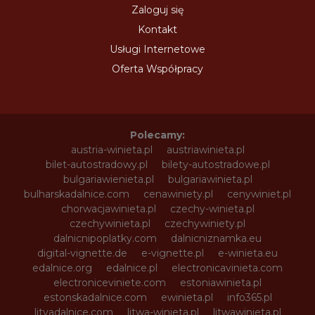
Zaloguj się
Kontakt
Usługi Internetowe
Oferta Współpracy
Polecamy:
austria-winieta.pl
austriawinieta.pl
bilet-autostradowy.pl
bilety-autostradowe.pl
bulgariawienieta.pl
bulgariawinieta.pl
bulharskadalnice.com
cenawiniety.pl
cenywiniet.pl
chorwacjawinieta.pl
czechy-winieta.pl
czechywinieta.pl
czechywiniety.pl
dalnicnipoplatky.com
dalnicniznamka.eu
digital-vignette.de
e-vignette.pl
e-winieta.eu
edalnice.org
edalnice.pl
electronicavinieta.com
electroniceviniete.com
estoniawinieta.pl
estonskadalnice.com
ewinieta.pl
info365.pl
litvadalnice.com
litwa-winieta.pl
litwawinieta.pl