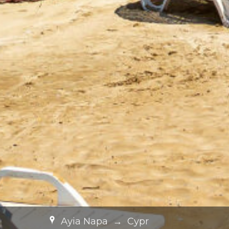
Ayia Napa
→
Cypr