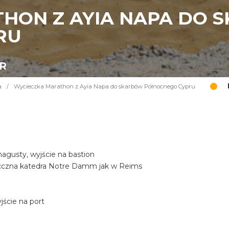
HON Z AYIA NAPA DO 
RU
UR
a
/
Wycieczka Marathon z Ayia Napa do skarbów Północnego Cypru
gusty, wyjście na bastion
iecczna katedra Notre Damm jak w Reims
ście na port