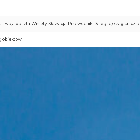
t
Twoja poczta
Winiety
Słowacja
Przewodnik
Delegacje zagraniczn
g obiektów