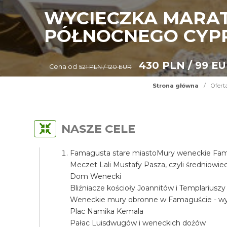
WYCIECZKA MARAT
PÓŁNOCNEGO CYP
430 PLN / 99 E
Cena od
521 PLN / 120 EUR
Strona główna
/
Ofert
NASZE CELE
Famagusta stare miastoMury weneckie Fama
Meczet Lali Mustafy Pasza, czyli średniow
Dom Wenecki
Bliźniacze kościoły Joannitów i Templariuszy
Weneckie mury obronne w Famaguście - wyj
Plac Namika Kemala
Pałac Luisdwugów i weneckich dożów