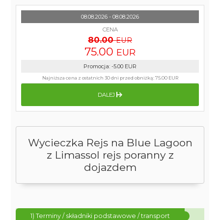
08.08.2026 - 08.08.2026
CENA
80.00
EUR
75.00
EUR
Promocja
:
-5.00
EUR
Najniższa cena z ostatnich 30 dni przed obniżką:
75.00 EUR
DALEJ
Wycieczka Rejs na Blue Lagoon
z Limassol rejs poranny z
dojazdem
1) Terminy / składniki podstawowe / transport