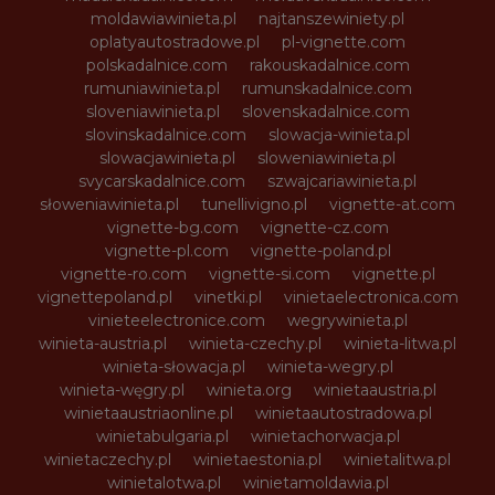
moldawiawinieta.pl
najtanszewiniety.pl
oplatyautostradowe.pl
pl-vignette.com
polskadalnice.com
rakouskadalnice.com
rumuniawinieta.pl
rumunskadalnice.com
sloveniawinieta.pl
slovenskadalnice.com
slovinskadalnice.com
slowacja-winieta.pl
slowacjawinieta.pl
sloweniawinieta.pl
svycarskadalnice.com
szwajcariawinieta.pl
słoweniawinieta.pl
tunellivigno.pl
vignette-at.com
vignette-bg.com
vignette-cz.com
vignette-pl.com
vignette-poland.pl
vignette-ro.com
vignette-si.com
vignette.pl
vignettepoland.pl
vinetki.pl
vinietaelectronica.com
vinieteelectronice.com
wegrywinieta.pl
winieta-austria.pl
winieta-czechy.pl
winieta-litwa.pl
winieta-słowacja.pl
winieta-wegry.pl
winieta-węgry.pl
winieta.org
winietaaustria.pl
winietaaustriaonline.pl
winietaautostradowa.pl
winietabulgaria.pl
winietachorwacja.pl
winietaczechy.pl
winietaestonia.pl
winietalitwa.pl
winietalotwa.pl
winietamoldawia.pl