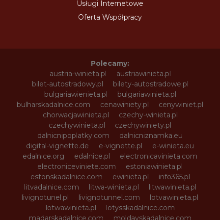
Usługi Internetowe
Oferta Współpracy
Polecamy:
austria-winieta.pl
austriawinieta.pl
bilet-autostradowy.pl
bilety-autostradowe.pl
bulgariawienieta.pl
bulgariawinieta.pl
bulharskadalnice.com
cenawiniety.pl
cenywiniet.pl
chorwacjawinieta.pl
czechy-winieta.pl
czechywinieta.pl
czechywiniety.pl
dalnicnipoplatky.com
dalnicniznamka.eu
digital-vignette.de
e-vignette.pl
e-winieta.eu
edalnice.org
edalnice.pl
electronicavinieta.com
electroniceviniete.com
estoniawinieta.pl
estonskadalnice.com
ewinieta.pl
info365.pl
litvadalnice.com
litwa-winieta.pl
litwawinieta.pl
livignotunel.pl
livignotunnel.com
lotvawinieta.pl
lotwawinieta.pl
lotysskadalnice.com
madarskadalnice.com
moldavskadalnice.com