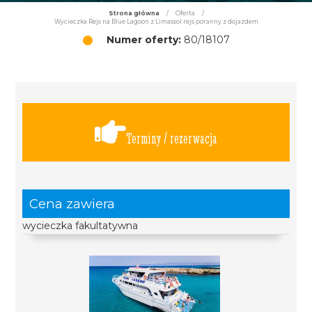
Strona główna
/
Oferta
/
Wycieczka Rejs na Blue Lagoon z Limassol rejs poranny z dojazdem
Numer oferty:
80/18107
Terminy / rezerwacja
Cena zawiera
wycieczka fakultatywna