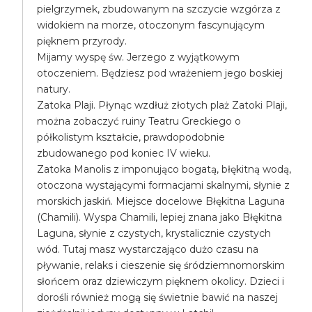
pielgrzymek, zbudowanym na szczycie wzgórza z
widokiem na morze, otoczonym fascynującym
pięknem przyrody.
Mijamy wyspę św. Jerzego z wyjątkowym
otoczeniem. Będziesz pod wrażeniem jego boskiej
natury.
Zatoka Plaji. Płynąc wzdłuż złotych plaż Zatoki Plaji,
można zobaczyć ruiny Teatru Greckiego o
półkolistym kształcie, prawdopodobnie
zbudowanego pod koniec IV wieku.
Zatoka Manolis z imponująco bogatą, błękitną wodą,
otoczona wystającymi formacjami skalnymi, słynie z
morskich jaskiń. Miejsce docelowe Błękitna Laguna
(Chamili). Wyspa Chamili, lepiej znana jako Błękitna
Laguna, słynie z czystych, krystalicznie czystych
wód. Tutaj masz wystarczająco dużo czasu na
pływanie, relaks i cieszenie się śródziemnomorskim
słońcem oraz dziewiczym pięknem okolicy. Dzieci i
dorośli również mogą się świetnie bawić na naszej