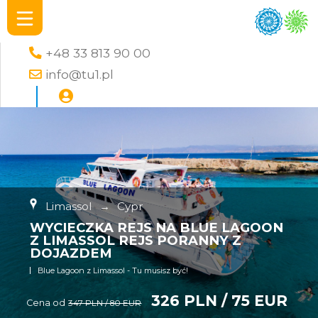
+48 33 813 90 00
info@tu1.pl
Limassol
→
Cypr
WYCIECZKA REJS NA BLUE LAGOON
Z LIMASSOL REJS PORANNY Z
DOJAZDEM
Blue Lagoon z Limassol - Tu musisz być!
326 PLN / 75 EUR
Cena od
347 PLN / 80 EUR