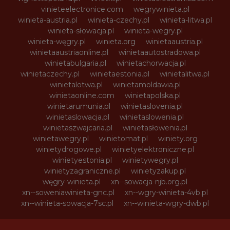
vinieteelectronice.com
wegrywinieta.pl
winieta-austria.pl
winieta-czechy.pl
winieta-litwa.pl
winieta-słowacja.pl
winieta-wegry.pl
winieta-węgry.pl
winieta.org
winietaaustria.pl
winietaaustriaonline.pl
winietaautostradowa.pl
winietabulgaria.pl
winietachorwacja.pl
winietaczechy.pl
winietaestonia.pl
winietalitwa.pl
winietalotwa.pl
winietamoldawia.pl
winietaonline.com
winietapolska.pl
winietarumunia.pl
winietaslovenia.pl
winietaslowacja.pl
winietaslowenia.pl
winietaszwajcaria.pl
winietasłowenia.pl
winietawegry.pl
winietomat.pl
winiety.org
winietydrogowe.pl
winietyelektroniczne.pl
winietyestonia.pl
winietywegry.pl
winietyzagraniczne.pl
winietyzakup.pl
węgry-winieta.pl
xn--sowacja-njb.org.pl
xn--soweniawinieta-gnc.pl
xn--wgry-winieta-4vb.pl
xn--winieta-sowacja-7sc.pl
xn--winieta-wgry-dwb.pl