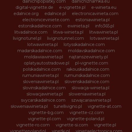
dalnicnipoplatky.com
dalnicniznamka.eu
digital-vignette.de
e-vignette.pl
e-winieta.eu
edalnice.org
edalnice.pl
electronicavinieta.com
electroniceviniete.com
estoniawinieta.pl
estonskadalnice.com
ewinieta.pl
info365.pl
litvadalnice.com
litwa-winieta.pl
litwawinieta.pl
livignotunel.pl
livignotunnel.com
lotvawinieta.pl
lotwawinieta.pl
lotysskadalnice.com
madarskadalnice.com
moldavskadalnice.com
moldawiawinieta.pl
najtanszewiniety.pl
oplatyautostradowe.pl
pl-vignette.com
polskadalnice.com
rakouskadalnice.com
rumuniawinieta.pl
rumunskadalnice.com
sloveniawinieta.pl
slovenskadalnice.com
slovinskadalnice.com
slowacja-winieta.pl
slowacjawinieta.pl
sloweniawinieta.pl
svycarskadalnice.com
szwajcariawinieta.pl
słoweniawinieta.pl
tunellivigno.pl
vignette-at.com
vignette-bg.com
vignette-cz.com
vignette-pl.com
vignette-poland.pl
vignette-ro.com
vignette-si.com
vignette.pl
vignettepoland.pl
vinetki.pl
vinietaelectronica.com