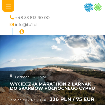
+48 33 813 90 00
info@tu1.pl
Larnaca
→
Cypr
WYCIECZKA MARATHON Z LARNAKI
DO SKARBÓW PÓŁNOCNEGO CYPRU
326 PLN / 75 EUR
Cena od
391 PLN / 90 EUR