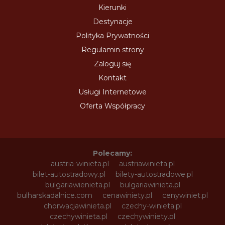
Kierunki
Destynacje
Polityka Prywatności
Regulamin strony
Zaloguj się
Kontakt
Usługi Internetowe
Oferta Współpracy
Polecamy:
austria-winieta.pl
austriawinieta.pl
bilet-autostradowy.pl
bilety-autostradowe.pl
bulgariawienieta.pl
bulgariawinieta.pl
bulharskadalnice.com
cenawiniety.pl
cenywiniet.pl
chorwacjawinieta.pl
czechy-winieta.pl
czechywinieta.pl
czechywiniety.pl