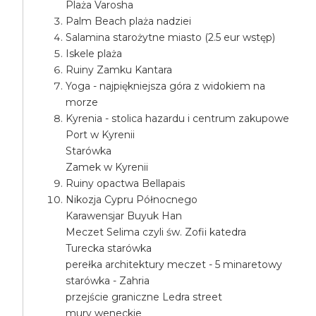
Plaża Varosha
Palm Beach plaża nadziei
Salamina starożytne miasto (2.5 eur wstęp)
Iskele plaża
Ruiny Zamku Kantara
Yoga - najpiękniejsza góra z widokiem na
morze
Kyrenia - stolica hazardu i centrum zakupowe
Port w Kyrenii
Starówka
Zamek w Kyrenii
Ruiny opactwa Bellapais
Nikozja Cypru Północnego
Karawensjar Buyuk Han
Meczet Selima czyli św. Zofii katedra
Turecka starówka
perełka architektury meczet - 5 minaretowy
starówka - Zahria
przejście graniczne Ledra street
mury weneckie