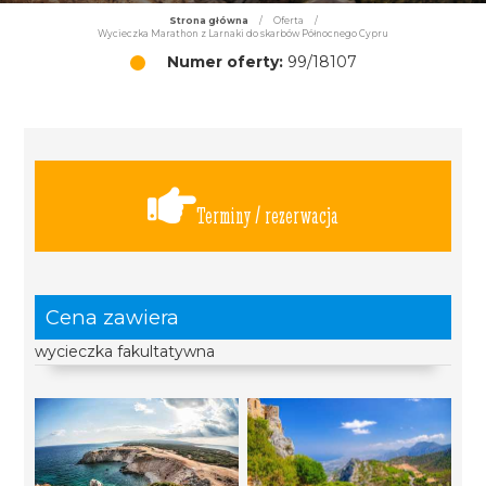
Strona główna
/
Oferta
/
Wycieczka Marathon z Larnaki do skarbów Północnego Cypru
Numer oferty:
99/18107
Terminy / rezerwacja
Cena zawiera
wycieczka fakultatywna