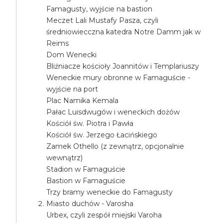
Famagusty, wyjście na bastion
Meczet Lali Mustafy Pasza, czyli
średniowiecczna katedra Notre Damm jak w
Reims
Dom Wenecki
Bliźniacze kościoły Joannitów i Templariuszy
Weneckie mury obronne w Famaguście -
wyjście na port
Plac Namika Kemala
Pałac Luisdwugów i weneckich dożów
Kościół św. Piotra i Pawła
Kościół św. Jerzego Łacińskiego
Zamek Othello (z zewnątrz, opcjonalnie
wewnątrz)
Stadion w Famaguście
Bastion w Famaguście
Trzy bramy weneckie do Famagusty
Miasto duchów - Varosha
Urbex, czyli zespół miejski Varoha