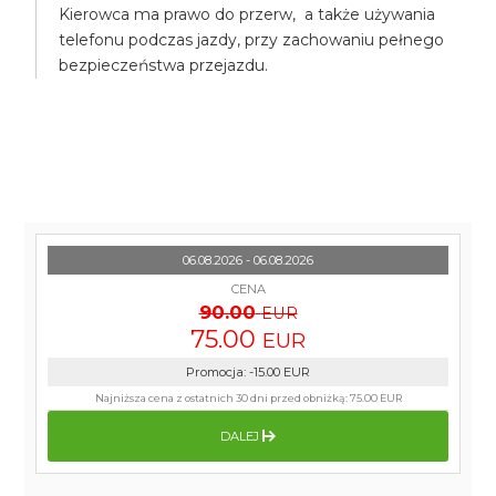
Kierowca ma prawo do przerw, a także używania
telefonu podczas jazdy, przy zachowaniu pełnego
bezpieczeństwa przejazdu.
06.08.2026 - 06.08.2026
CENA
90.00
EUR
75.00
EUR
Promocja
:
-15.00
EUR
Najniższa cena z ostatnich 30 dni przed obniżką:
75.00 EUR
DALEJ