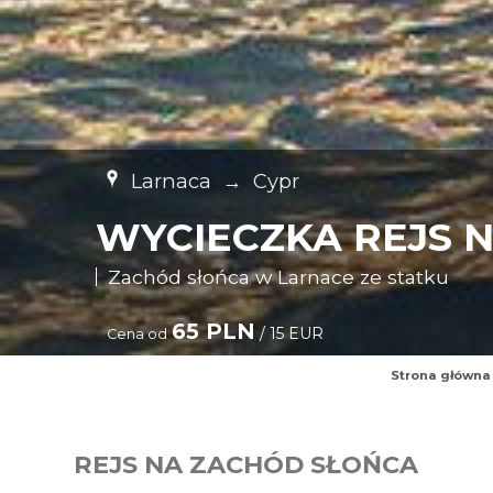
Larnaca
→
Cypr
WYCIECZKA REJS 
Zachód słońca w Larnace ze statku
65 PLN
/ 15 EUR
Cena od
Strona główna
REJS NA ZACHÓD SŁOŃCA