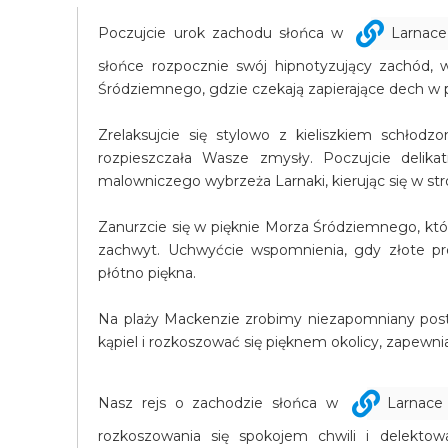
Poczujcie urok zachodu słońca w
Larnace
słońce rozpocznie swój hipnotyzujący zachód,
Śródziemnego, gdzie czekają zapierające dech w p
Zrelaksujcie się stylowo z kieliszkiem schłodz
rozpieszczała Wasze zmysły. Poczujcie delik
malowniczego wybrzeża Larnaki, kierując się w stro
Zanurzcie się w pięknie Morza Śródziemnego, któ
zachwyt. Uchwyćcie wspomnienia, gdy złote pr
płótno piękna.
Na plaży Mackenzie zrobimy niezapomniany postó
kąpiel i rozkoszować się pięknem okolicy, zapewni
Nasz rejs o zachodzie słońca w
Larnace
rozkoszowania się spokojem chwili i delektow