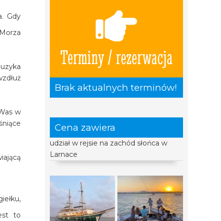
a. Gdy
 Morza
Terminy / rezerwacja
muzyka
wzdłuż
Brak aktualnych terminów!
 Was w
śniące
Cena zawiera
udział w rejsie na zachód słońca w
Larnace
iającą
iełku,
est to