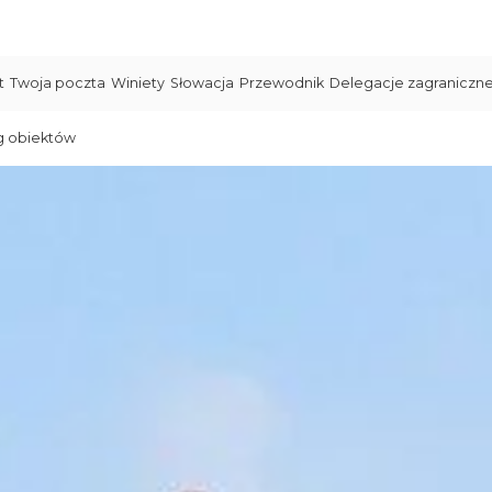
t
Twoja poczta
Winiety
Słowacja
Przewodnik
Delegacje zagraniczn
g obiektów