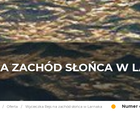
NA ZACHÓD SŁOŃCA W 
Numer o
/
Oferta
/
Wycieczka Rejs na zachód słońca w Larnaka