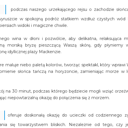
podczas naszego urzekającego rejsu o zachodzie słońc
 wyruszcie w spokojną podróż statkiem wzdłuż czystych wód
iersiach widoki i magiczne chwile.
onego wina w dłoni i pozwólcie, aby delikatna, relaksująca 
atną morską bryzę pieszczącą Waszą skórę, gdy płyniemy 
nę idyllicznej plaży Mackenzie.
re maluje niebo paletą kolorów, tworząc spektakl, który wprawi
omienie słońca tańczą na horyzoncie, zamieniając morze w l
j na 30 minut, podczas którego będziecie mogli wziąć orzeźw
ając niepowtarzalną okazję do połączenia się z morzem.
oferuje doskonałą okazję do ucieczki od codziennego zg
ania się towarzystwem bliskich. Niezależnie od tego, czy j