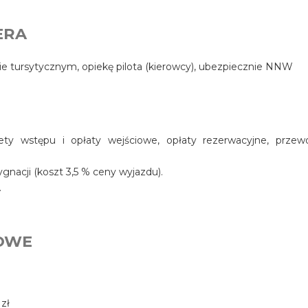
ERA
e tursytycznym, opiekę pilota (kierowcy), ubezpiecznie NNW
lety wstępu i opłaty wejściowe, opłaty rezerwacyjne, przew
nacji (koszt 3,5 % ceny wyjazdu).
.
OWE
 zł