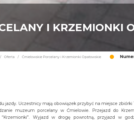
CELANY I KRZEMIONKI 
Numer
/
Oferta
/
Ćmielowskie Porcelany i Krzemionki Opatowskie
 jazdy. Uczestnicy mają obowiązek przybyć na miejsce zbiórki 
dzanie muzeum porcelany w Ćmielowie. Przejazd do Krze
“Krzemionki”. Wyjazd w drogę powrotną, przyjazd w god