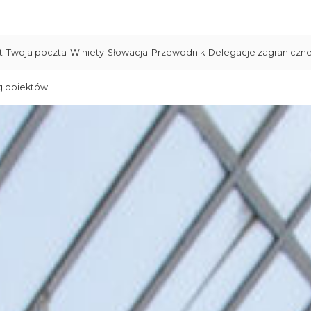
t
Twoja poczta
Winiety
Słowacja
Przewodnik
Delegacje zagraniczn
g obiektów