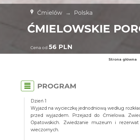
Ćmielów
→
Polska
ĆMIELOWSKIE POR
56 PLN
Cena od
Strona główna
PROGRAM
Dzień 1
Wyjazd na wycieczkę jednodniową według rozkładu
przed wyjazdem. Przejazd do Ćmielowa. Zwie
Opatowskich. Zwiedzanie muzeum i rezerwat 
wieczornych.