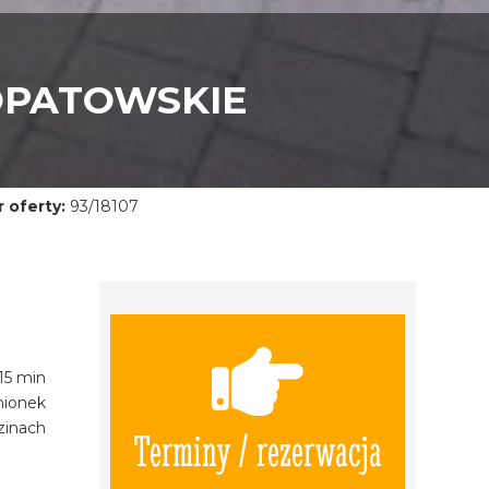
OPATOWSKIE
 oferty:
93/18107
15 min
mionek
zinach
Terminy / rezerwacja