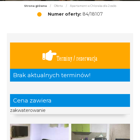
Strona główna
/
Oferta
/
Apartament w Chloraka dla 2 osób
Numer oferty:
84/18107
Terminy / rezerwacja
Brak aktualnych terminów!
Cena zawiera
zakwaterowanie