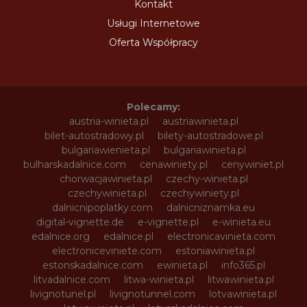
Kontakt
Usługi Internetowe
Oferta Współpracy
Polecamy:
austria-winieta.pl
austriawinieta.pl
bilet-autostradowy.pl
bilety-autostradowe.pl
bulgariawienieta.pl
bulgariawinieta.pl
bulharskadalnice.com
cenawiniety.pl
cenywiniet.pl
chorwacjawinieta.pl
czechy-winieta.pl
czechywinieta.pl
czechywiniety.pl
dalnicnipoplatky.com
dalnicniznamka.eu
digital-vignette.de
e-vignette.pl
e-winieta.eu
edalnice.org
edalnice.pl
electronicavinieta.com
electroniceviniete.com
estoniawinieta.pl
estonskadalnice.com
ewinieta.pl
info365.pl
litvadalnice.com
litwa-winieta.pl
litwawinieta.pl
livignotunel.pl
livignotunnel.com
lotvawinieta.pl