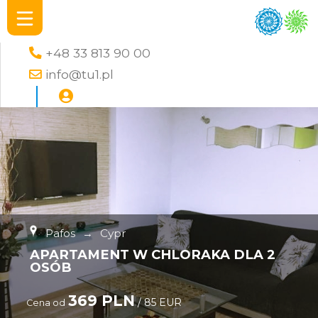
+48 33 813 90 00
info@tu1.pl
Pafos
→
Cypr
APARTAMENT W CHLORAKA DLA 2
OSÓB
369 PLN
/ 85 EUR
Cena od