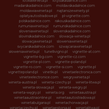
lotwawinieta.pl
lotysskadalnice.com
madarskadalnice.com
moldavskadalnice.com
moldawiawinieta.pl
najtanszewiniety.pl
oplatyautostradowe.pl
pl-vignette.com
polskadalnice.com
rakouskadalnice.com
rumuniawinieta.pl
rumunskadalnice.com
sloveniawinieta.pl
slovenskadalnice.com
slovinskadalnice.com
slowacja-winieta.pl
slowacjawinieta.pl
sloweniawinieta.pl
svycarskadalnice.com
szwajcariawinieta.pl
słoweniawinieta.pl
tunellivigno.pl
vignette-at.com
vignette-bg.com
vignette-cz.com
vignette-pl.com
vignette-poland.pl
vignette-ro.com
vignette-si.com
vignette.pl
vignettepoland.pl
vinetki.pl
vinietaelectronica.com
vinieteelectronice.com
wegrywinieta.pl
winieta-austria.pl
winieta-czechy.pl
winieta-litwa.pl
winieta-słowacja.pl
winieta-wegry.pl
winieta-węgry.pl
winieta.org
winietaaustria.pl
winietaaustriaonline.pl
winietaautostradowa.pl
winietabulgaria.pl
winietachorwacja.pl
winietaczechy.pl
winietaestonia.pl
winietalitwa.pl