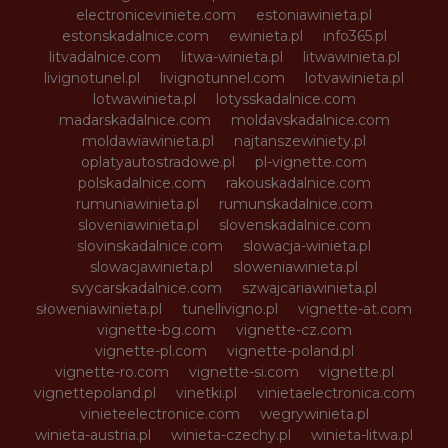
electroniceviniete.com
estoniawinieta.pl
estonskadalnice.com
ewinieta.pl
info365.pl
litvadalnice.com
litwa-winieta.pl
litwawinieta.pl
livignotunel.pl
livignotunnel.com
lotvawinieta.pl
lotwawinieta.pl
lotysskadalnice.com
madarskadalnice.com
moldavskadalnice.com
moldawiawinieta.pl
najtanszewiniety.pl
oplatyautostradowe.pl
pl-vignette.com
polskadalnice.com
rakouskadalnice.com
rumuniawinieta.pl
rumunskadalnice.com
sloveniawinieta.pl
slovenskadalnice.com
slovinskadalnice.com
slowacja-winieta.pl
slowacjawinieta.pl
sloweniawinieta.pl
svycarskadalnice.com
szwajcariawinieta.pl
słoweniawinieta.pl
tunellivigno.pl
vignette-at.com
vignette-bg.com
vignette-cz.com
vignette-pl.com
vignette-poland.pl
vignette-ro.com
vignette-si.com
vignette.pl
vignettepoland.pl
vinetki.pl
vinietaelectronica.com
vinieteelectronice.com
wegrywinieta.pl
winieta-austria.pl
winieta-czechy.pl
winieta-litwa.pl