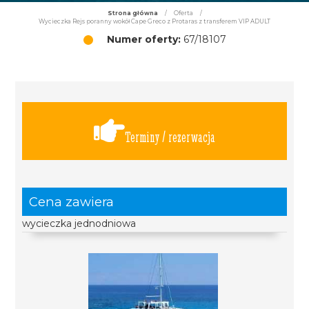
Strona główna
/
Oferta
/
Wycieczka Rejs poranny wokół Cape Greco z Protaras z transferem VIP ADULT
Numer oferty:
67/18107
Terminy / rezerwacja
Cena zawiera
wycieczka jednodniowa