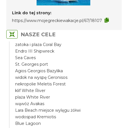
Link do tej strony:
https://www.mojegreckiewakacje.pl/67/18107
NASZE CELE
zatoka i plaża Coral Bay
Endro III Shipwreck
Sea Caves
St. Georges port
Agios Georgios Bazylika
widok na wyspę Geronisos
nekropolie Meletis Forest
klif White River
plaża White River
wąwóz Avakas
Lara Beach miejsce wylęgu żółwi
wodospad Kremiotis
Blue Lagoon