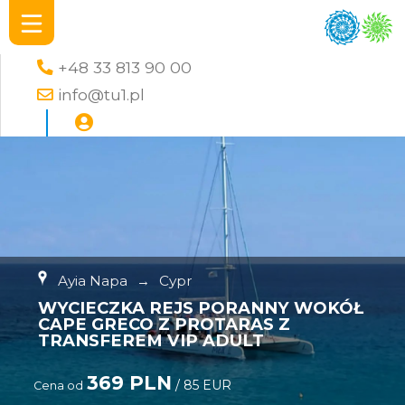
+48 33 813 90 00
info@tu1.pl
Ayia Napa
→
Cypr
WYCIECZKA REJS PORANNY WOKÓŁ
CAPE GRECO Z PROTARAS Z
TRANSFEREM VIP ADULT
369 PLN
/ 85 EUR
Cena od