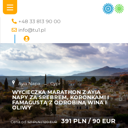
+48 33 813 90 00
info@tu1.pl
Ayia Napa
→
Cypr
WYCIECZKA MARATHON Z AYIA
NAPY ZA SREBREM, KORONKAMI I
FAMAGUSTĄ Z ODROBINĄ WINA I
OLIWY
391 PLN / 90 EUR
Cena od
521 PLN / 120 EUR