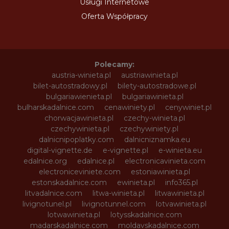
Usługi Internetowe
Oferta Współpracy
Polecamy:
austria-winieta.pl
austriawinieta.pl
bilet-autostradowy.pl
bilety-autostradowe.pl
bulgariawienieta.pl
bulgariawinieta.pl
bulharskadalnice.com
cenawiniety.pl
cenywiniet.pl
chorwacjawinieta.pl
czechy-winieta.pl
czechywinieta.pl
czechywiniety.pl
dalnicnipoplatky.com
dalnicniznamka.eu
digital-vignette.de
e-vignette.pl
e-winieta.eu
edalnice.org
edalnice.pl
electronicavinieta.com
electroniceviniete.com
estoniawinieta.pl
estonskadalnice.com
ewinieta.pl
info365.pl
litvadalnice.com
litwa-winieta.pl
litwawinieta.pl
livignotunel.pl
livignotunnel.com
lotvawinieta.pl
lotwawinieta.pl
lotysskadalnice.com
madarskadalnice.com
moldavskadalnice.com