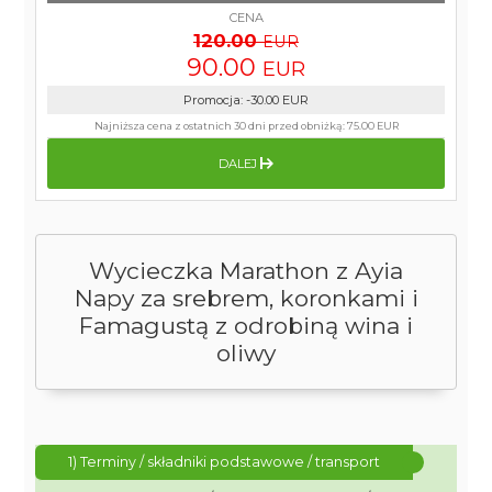
CENA
120.00
EUR
90.00
EUR
Promocja
:
-30.00
EUR
Najniższa cena z ostatnich 30 dni przed obniżką:
75.00 EUR
DALEJ
Wycieczka Marathon z Ayia
Napy za srebrem, koronkami i
Famagustą z odrobiną wina i
oliwy
1) Terminy / składniki podstawowe / transport