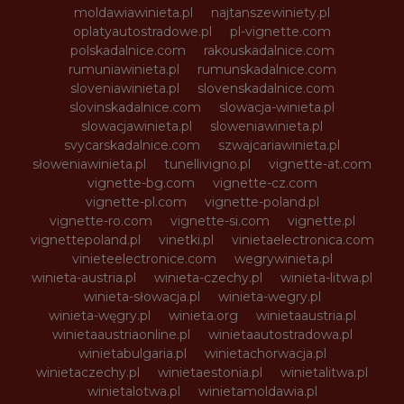
moldawiawinieta.pl
najtanszewiniety.pl
oplatyautostradowe.pl
pl-vignette.com
polskadalnice.com
rakouskadalnice.com
rumuniawinieta.pl
rumunskadalnice.com
sloveniawinieta.pl
slovenskadalnice.com
slovinskadalnice.com
slowacja-winieta.pl
slowacjawinieta.pl
sloweniawinieta.pl
svycarskadalnice.com
szwajcariawinieta.pl
słoweniawinieta.pl
tunellivigno.pl
vignette-at.com
vignette-bg.com
vignette-cz.com
vignette-pl.com
vignette-poland.pl
vignette-ro.com
vignette-si.com
vignette.pl
vignettepoland.pl
vinetki.pl
vinietaelectronica.com
vinieteelectronice.com
wegrywinieta.pl
winieta-austria.pl
winieta-czechy.pl
winieta-litwa.pl
winieta-słowacja.pl
winieta-wegry.pl
winieta-węgry.pl
winieta.org
winietaaustria.pl
winietaaustriaonline.pl
winietaautostradowa.pl
winietabulgaria.pl
winietachorwacja.pl
winietaczechy.pl
winietaestonia.pl
winietalitwa.pl
winietalotwa.pl
winietamoldawia.pl