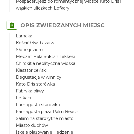
Pospacerujesz po romantycznej wiosce Kato Dris i
wąskich uliczkach Lefkary.
OPIS ZWIEDZANYCH MIEJSC
Larnaka
Kościół św. Łazarza
Słone jezioro
Meczet Hala Suktan Tekkesi
Chirokitia neolityczna wioska
Klasztor żeński
Degustacja w winnicy
Kato Dris starówka
Fabryka oliwy
Lefkara
Famagusta starówka
Famagusta plaża Palm Beach
Salamina starożytne miasto
Miasto duchów
Iskele plażowanie i jedzenie