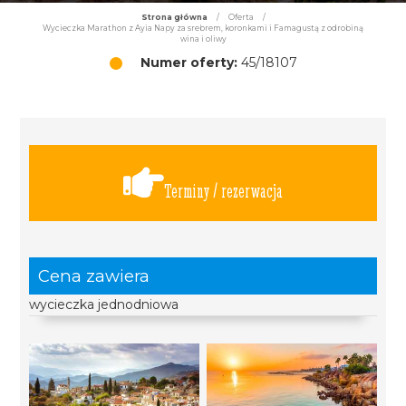
Strona główna
/
Oferta
/
Wycieczka Marathon z Ayia Napy za srebrem, koronkami i Famagustą z odrobiną
wina i oliwy
Numer oferty:
45/18107
Terminy / rezerwacja
Cena zawiera
wycieczka jednodniowa