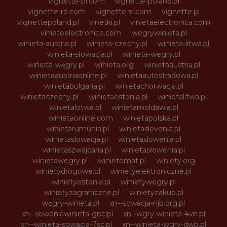
vignette-pl.com
vignette-poland.pl
vignette-ro.com
vignette-si.com
vignette.pl
vignettepoland.pl
vinetki.pl
vinietaelectronica.com
vinieteelectronice.com
wegrywinieta.pl
winieta-austria.pl
winieta-czechy.pl
winieta-litwa.pl
winieta-słowacja.pl
winieta-wegry.pl
winieta-węgry.pl
winieta.org
winietaaustria.pl
winietaaustriaonline.pl
winietaautostradowa.pl
winietabulgaria.pl
winietachorwacja.pl
winietaczechy.pl
winietaestonia.pl
winietalitwa.pl
winietalotwa.pl
winietamoldawia.pl
winietaonline.com
winietapolska.pl
winietarumunia.pl
winietaslovenia.pl
winietaslowacja.pl
winietaslowenia.pl
winietaszwajcaria.pl
winietasłowenia.pl
winietawegry.pl
winietomat.pl
winiety.org
winietydrogowe.pl
winietyelektroniczne.pl
winietyestonia.pl
winietywegry.pl
winietyzagraniczne.pl
winietyzakup.pl
węgry-winieta.pl
xn--sowacja-njb.org.pl
xn--soweniawinieta-gnc.pl
xn--wgry-winieta-4vb.pl
xn--winieta-sowacja-7sc.pl
xn--winieta-wgry-dwb.pl