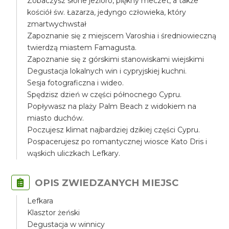
Zobaczysz słone jezioro, piękny meczet, a także
kościół św. Łazarza, jedyngo człowieka, który
zmartwychwstał
Zapoznanie się z miejscem Varoshia i średniowieczną
twierdzą miastem Famagusta.
Zapoznanie się z górskimi stanowiskami wiejskimi
Degustacja lokalnych win i cypryjskiej kuchni.
Sesja fotograficzna i wideo.
Spędzisz dzień w części północnego Cypru.
Popływasz na plaży Palm Beach z widokiem na
miasto duchów.
Poczujesz klimat najbardziej dzikiej części Cypru.
Pospacerujesz po romantycznej wiosce Kato Dris i
wąskich uliczkach Lefkary.
OPIS ZWIEDZANYCH MIEJSC
Lefkara
Klasztor żeński
Degustacja w winnicy