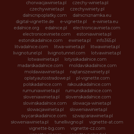
chorwacjawinieta.pl
czechy-winieta.pl
czechywinieta.pl
czechywiniety.pl
dalnicnipoplatky.com
dalnicniznamka.eu
digital-vignette.de
e-vignette.pl
e-winieta.eu
edalnice.org
edalnice.pl
electronicavinieta.com
electroniceviniete.com
estoniawinieta.pl
estonskadalnice.com
ewinieta.pl
info365.pl
litvadalnice.com
litwa-winieta.pl
litwawinieta.pl
livignotunel.pl
livignotunnel.com
lotvawinieta.pl
lotwawinieta.pl
lotysskadalnice.com
madarskadalnice.com
moldavskadalnice.com
moldawiawinieta.pl
najtanszewiniety.pl
oplatyautostradowe.pl
pl-vignette.com
polskadalnice.com
rakouskadalnice.com
rumuniawinieta.pl
rumunskadalnice.com
sloveniawinieta.pl
slovenskadalnice.com
slovinskadalnice.com
slowacja-winieta.pl
slowacjawinieta.pl
sloweniawinieta.pl
svycarskadalnice.com
szwajcariawinieta.pl
słoweniawinieta.pl
tunellivigno.pl
vignette-at.com
vignette-bg.com
vignette-cz.com