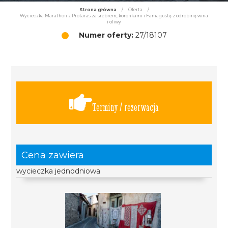
Strona główna
/
Oferta
/
Wycieczka Marathon z Protaras za srebrem, koronkami i Famagustą z odrobiną wina
i oliwy
Numer oferty:
27/18107
Terminy / rezerwacja
Cena zawiera
wycieczka jednodniowa