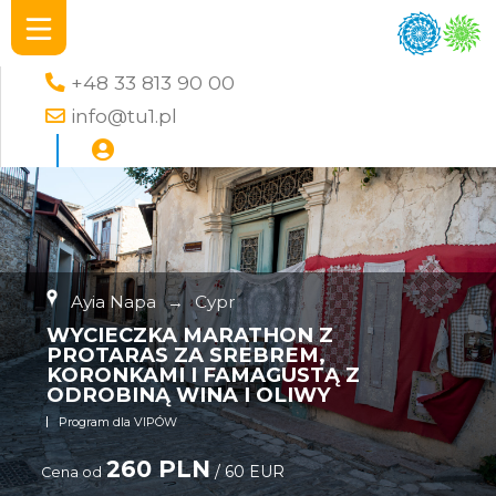
+48 33 813 90 00
info@tu1.pl
Ayia Napa
→
Cypr
WYCIECZKA MARATHON Z
PROTARAS ZA SREBREM,
KORONKAMI I FAMAGUSTĄ Z
ODROBINĄ WINA I OLIWY
Program dla VIPÓW
260 PLN
/ 60 EUR
Cena od