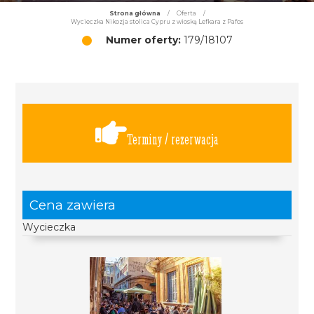
Strona główna
/
Oferta
/
Wycieczka Nikozja stolica Cypru z wioską Lefkara z Pafos
Numer oferty:
179/18107
Terminy / rezerwacja
Cena zawiera
Wycieczka