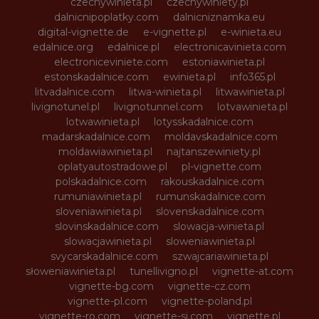
czechywinieta.pl
czechywiniety.pl
dalnicnipoplatky.com
dalnicniznamka.eu
digital-vignette.de
e-vignette.pl
e-winieta.eu
edalnice.org
edalnice.pl
electronicavinieta.com
electroniceviniete.com
estoniawinieta.pl
estonskadalnice.com
ewinieta.pl
info365.pl
litvadalnice.com
litwa-winieta.pl
litwawinieta.pl
livignotunel.pl
livignotunnel.com
lotvawinieta.pl
lotwawinieta.pl
lotysskadalnice.com
madarskadalnice.com
moldavskadalnice.com
moldawiawinieta.pl
najtanszewiniety.pl
oplatyautostradowe.pl
pl-vignette.com
polskadalnice.com
rakouskadalnice.com
rumuniawinieta.pl
rumunskadalnice.com
sloveniawinieta.pl
slovenskadalnice.com
slovinskadalnice.com
slowacja-winieta.pl
slowacjawinieta.pl
sloweniawinieta.pl
svycarskadalnice.com
szwajcariawinieta.pl
słoweniawinieta.pl
tunellivigno.pl
vignette-at.com
vignette-bg.com
vignette-cz.com
vignette-pl.com
vignette-poland.pl
vignette-ro.com
vignette-si.com
vignette.pl