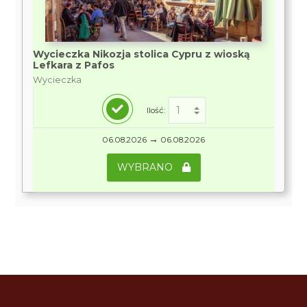
Wycieczka Nikozja stolica Cypru z wioską
Lefkara z Pafos
Wycieczka
Ilość:
→
06.08.2026
06.08.2026
WYBRANO