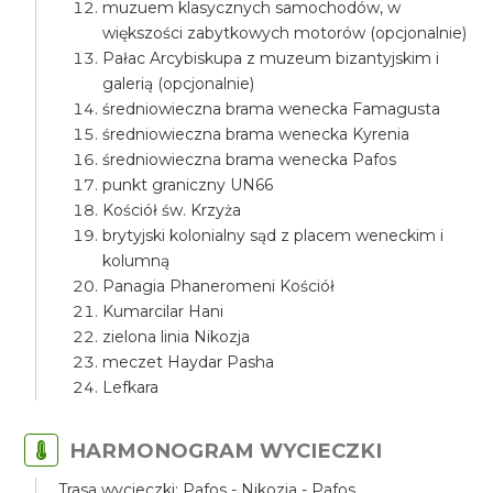
muzuem klasycznych samochodów, w
większości zabytkowych motorów (opcjonalnie)
Pałac Arcybiskupa z muzeum bizantyjskim i
galerią (opcjonalnie)
średniowieczna brama wenecka Famagusta
średniowieczna brama wenecka Kyrenia
średniowieczna brama wenecka Pafos
punkt graniczny UN66
Kościół św. Krzyża
brytyjski kolonialny sąd z placem weneckim i
kolumną
Panagia Phaneromeni Kościół
Kumarcilar Hani
zielona linia Nikozja
meczet Haydar Pasha
Lefkara
HARMONOGRAM WYCIECZKI
Trasa wycieczki: Pafos - Nikozja - Pafos