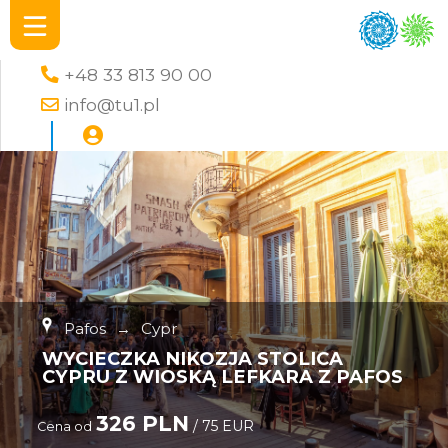
+48 33 813 90 00
info@tu1.pl
Pafos
→
Cypr
WYCIECZKA NIKOZJA STOLICA
CYPRU Z WIOSKĄ LEFKARA Z PAFOS
326 PLN
/ 75 EUR
Cena od