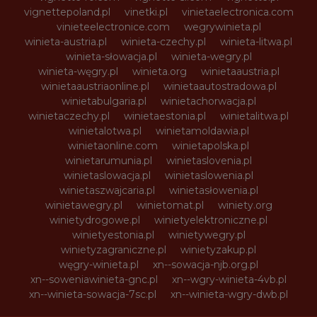
vignettepoland.pl
vinetki.pl
vinietaelectronica.com
vinieteelectronice.com
wegrywinieta.pl
winieta-austria.pl
winieta-czechy.pl
winieta-litwa.pl
winieta-słowacja.pl
winieta-wegry.pl
winieta-węgry.pl
winieta.org
winietaaustria.pl
winietaaustriaonline.pl
winietaautostradowa.pl
winietabulgaria.pl
winietachorwacja.pl
winietaczechy.pl
winietaestonia.pl
winietalitwa.pl
winietalotwa.pl
winietamoldawia.pl
winietaonline.com
winietapolska.pl
winietarumunia.pl
winietaslovenia.pl
winietaslowacja.pl
winietaslowenia.pl
winietaszwajcaria.pl
winietasłowenia.pl
winietawegry.pl
winietomat.pl
winiety.org
winietydrogowe.pl
winietyelektroniczne.pl
winietyestonia.pl
winietywegry.pl
winietyzagraniczne.pl
winietyzakup.pl
węgry-winieta.pl
xn--sowacja-njb.org.pl
xn--soweniawinieta-gnc.pl
xn--wgry-winieta-4vb.pl
xn--winieta-sowacja-7sc.pl
xn--winieta-wgry-dwb.pl