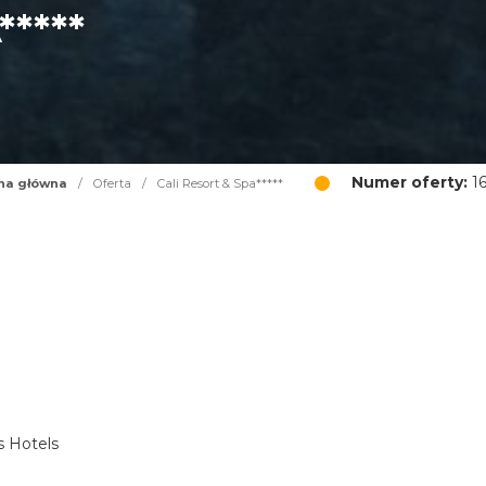
****
Numer oferty:
16
na główna
/
Oferta
/
Cali Resort & Spa*****
s Hotels