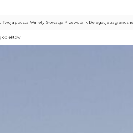
t
Twoja poczta
Winiety
Słowacja
Przewodnik
Delegacje zagraniczn
g obiektów