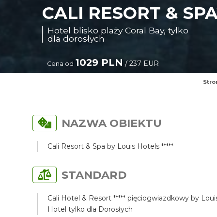
CALI RESORT & SPA*
Hotel blisko plaży Coral Bay, tylko
dla dorosłych
1029 PLN
/ 237 EUR
Cena od
Stro
NAZWA OBIEKTU
Cali Resort & Spa by Louis Hotels *****
STANDARD
Cali Hotel & Resort ***** pięciogwiazdkowy by Loui
Hotel tylko dla Dorosłych