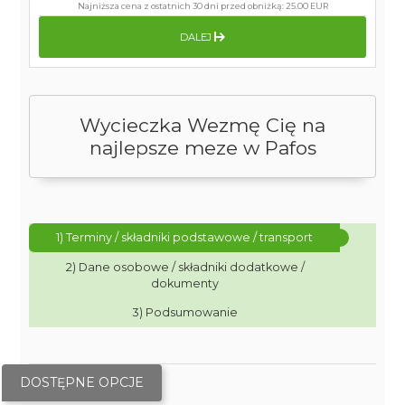
Najniższa cena z ostatnich 30 dni przed obniżką:
25.00 EUR
DALEJ
Wycieczka Wezmę Cię na
najlepsze meze w Pafos
1) Terminy / składniki podstawowe / transport
2) Dane osobowe / składniki dodatkowe /
dokumenty
3) Podsumowanie
DOSTĘPNE OPCJE