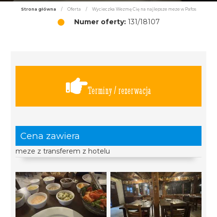
Strona główna
/
Oferta
/
Wycieczka Wezmę Cię na najlepsze meze w Pafos
Numer oferty:
131/18107
Terminy / rezerwacja
Cena zawiera
meze z transferem z hotelu