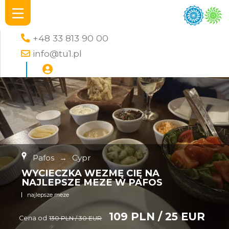
+48 33 813 90 00
info@tu1.pl
Pafos
→
Cypr
WYCIECZKA WEZMĘ CIĘ NA
NAJLEPSZE MEZE W PAFOS
najlepsze meze
109 PLN / 25 EUR
Cena od
130 PLN / 30 EUR