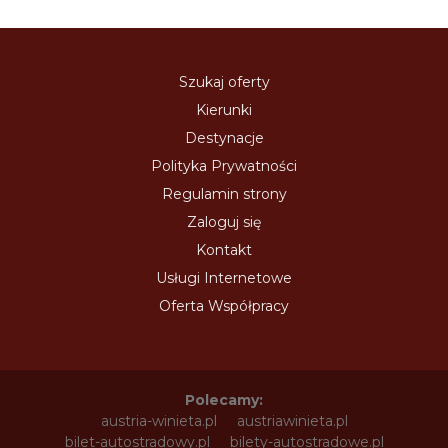
Szukaj oferty
Kierunki
Destynacje
Polityka Prywatności
Regulamin strony
Zaloguj się
Kontakt
Usługi Internetowe
Oferta Współpracy
Polecamy:
austria-winieta.pl
austriawinieta.pl
bilet-autostradowy.pl
bilety-autostradowe.pl