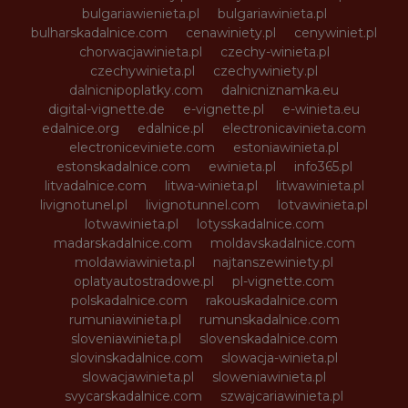
bulgariawienieta.pl
bulgariawinieta.pl
bulharskadalnice.com
cenawiniety.pl
cenywiniet.pl
chorwacjawinieta.pl
czechy-winieta.pl
czechywinieta.pl
czechywiniety.pl
dalnicnipoplatky.com
dalnicniznamka.eu
digital-vignette.de
e-vignette.pl
e-winieta.eu
edalnice.org
edalnice.pl
electronicavinieta.com
electroniceviniete.com
estoniawinieta.pl
estonskadalnice.com
ewinieta.pl
info365.pl
litvadalnice.com
litwa-winieta.pl
litwawinieta.pl
livignotunel.pl
livignotunnel.com
lotvawinieta.pl
lotwawinieta.pl
lotysskadalnice.com
madarskadalnice.com
moldavskadalnice.com
moldawiawinieta.pl
najtanszewiniety.pl
oplatyautostradowe.pl
pl-vignette.com
polskadalnice.com
rakouskadalnice.com
rumuniawinieta.pl
rumunskadalnice.com
sloveniawinieta.pl
slovenskadalnice.com
slovinskadalnice.com
slowacja-winieta.pl
slowacjawinieta.pl
sloweniawinieta.pl
svycarskadalnice.com
szwajcariawinieta.pl