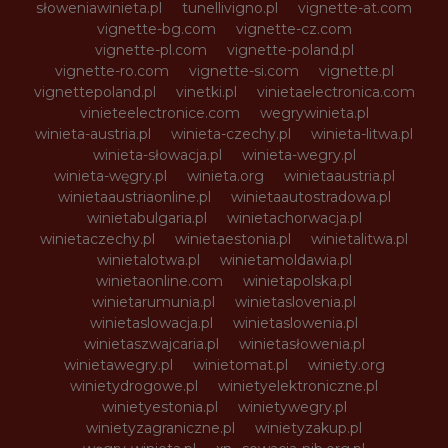
słoweniawinieta.pl
tunellivigno.pl
vignette-at.com
vignette-bg.com
vignette-cz.com
vignette-pl.com
vignette-poland.pl
vignette-ro.com
vignette-si.com
vignette.pl
vignettepoland.pl
vinetki.pl
vinietaelectronica.com
vinieteelectronice.com
wegrywinieta.pl
winieta-austria.pl
winieta-czechy.pl
winieta-litwa.pl
winieta-słowacja.pl
winieta-wegry.pl
winieta-węgry.pl
winieta.org
winietaaustria.pl
winietaaustriaonline.pl
winietaautostradowa.pl
winietabulgaria.pl
winietachorwacja.pl
winietaczechy.pl
winietaestonia.pl
winietalitwa.pl
winietalotwa.pl
winietamoldawia.pl
winietaonline.com
winietapolska.pl
winietarumunia.pl
winietaslovenia.pl
winietaslowacja.pl
winietaslowenia.pl
winietaszwajcaria.pl
winietasłowenia.pl
winietawegry.pl
winietomat.pl
winiety.org
winietydrogowe.pl
winietyelektroniczne.pl
winietyestonia.pl
winietywegry.pl
winietyzagraniczne.pl
winietyzakup.pl