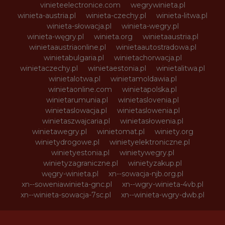
vinieteelectronice.com
wegrywinieta.pl
winieta-austria.pl
winieta-czechy.pl
winieta-litwa.pl
winieta-słowacja.pl
winieta-wegry.pl
winieta-węgry.pl
winieta.org
winietaaustria.pl
winietaaustriaonline.pl
winietaautostradowa.pl
winietabulgaria.pl
winietachorwacja.pl
winietaczechy.pl
winietaestonia.pl
winietalitwa.pl
winietalotwa.pl
winietamoldawia.pl
winietaonline.com
winietapolska.pl
winietarumunia.pl
winietaslovenia.pl
winietaslowacja.pl
winietaslowenia.pl
winietaszwajcaria.pl
winietasłowenia.pl
winietawegry.pl
winietomat.pl
winiety.org
winietydrogowe.pl
winietyelektroniczne.pl
winietyestonia.pl
winietywegry.pl
winietyzagraniczne.pl
winietyzakup.pl
węgry-winieta.pl
xn--sowacja-njb.org.pl
xn--soweniawinieta-gnc.pl
xn--wgry-winieta-4vb.pl
xn--winieta-sowacja-7sc.pl
xn--winieta-wgry-dwb.pl