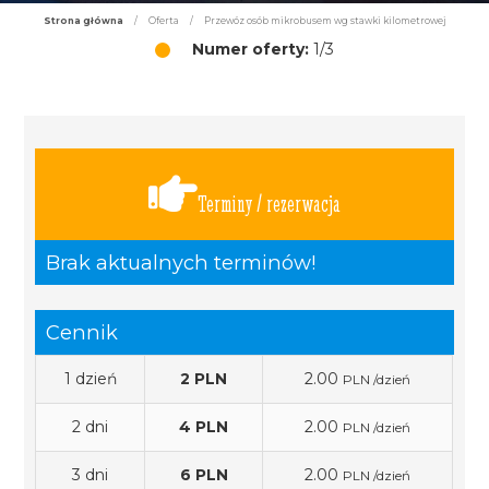
Strona główna
/
Oferta
/
Przewóz osób mikrobusem wg stawki kilometrowej
Numer oferty:
1/3
Terminy / rezerwacja
Brak aktualnych terminów!
Cennik
1 dzień
2 PLN
2.00
PLN /dzień
2 dni
4 PLN
2.00
PLN /dzień
3 dni
6 PLN
2.00
PLN /dzień