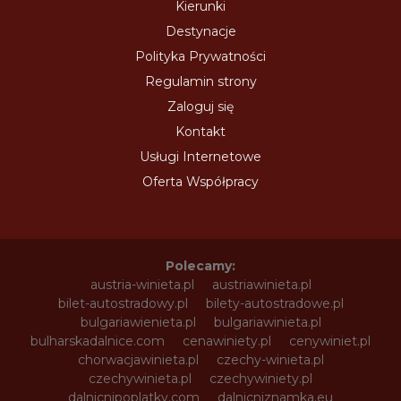
Kierunki
Destynacje
Polityka Prywatności
Regulamin strony
Zaloguj się
Kontakt
Usługi Internetowe
Oferta Współpracy
Polecamy:
austria-winieta.pl
austriawinieta.pl
bilet-autostradowy.pl
bilety-autostradowe.pl
bulgariawienieta.pl
bulgariawinieta.pl
bulharskadalnice.com
cenawiniety.pl
cenywiniet.pl
chorwacjawinieta.pl
czechy-winieta.pl
czechywinieta.pl
czechywiniety.pl
dalnicnipoplatky.com
dalnicniznamka.eu