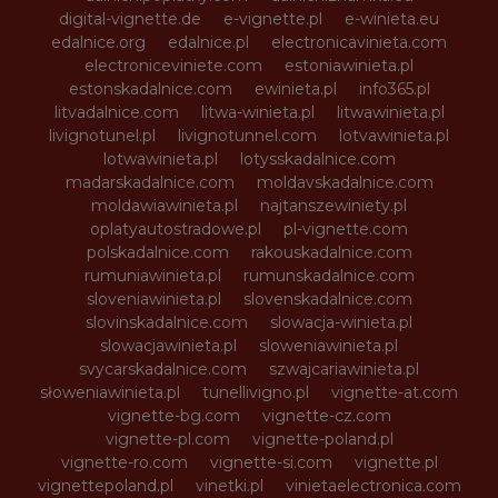
digital-vignette.de
e-vignette.pl
e-winieta.eu
edalnice.org
edalnice.pl
electronicavinieta.com
electroniceviniete.com
estoniawinieta.pl
estonskadalnice.com
ewinieta.pl
info365.pl
litvadalnice.com
litwa-winieta.pl
litwawinieta.pl
livignotunel.pl
livignotunnel.com
lotvawinieta.pl
lotwawinieta.pl
lotysskadalnice.com
madarskadalnice.com
moldavskadalnice.com
moldawiawinieta.pl
najtanszewiniety.pl
oplatyautostradowe.pl
pl-vignette.com
polskadalnice.com
rakouskadalnice.com
rumuniawinieta.pl
rumunskadalnice.com
sloveniawinieta.pl
slovenskadalnice.com
slovinskadalnice.com
slowacja-winieta.pl
slowacjawinieta.pl
sloweniawinieta.pl
svycarskadalnice.com
szwajcariawinieta.pl
słoweniawinieta.pl
tunellivigno.pl
vignette-at.com
vignette-bg.com
vignette-cz.com
vignette-pl.com
vignette-poland.pl
vignette-ro.com
vignette-si.com
vignette.pl
vignettepoland.pl
vinetki.pl
vinietaelectronica.com