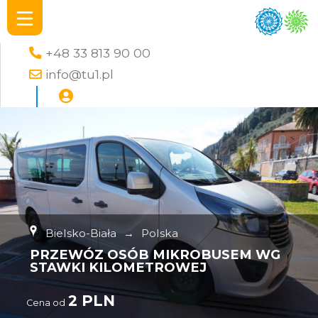
+48 33 813 90 00
info@tu1.pl
Bielsko-Biała
→
Polska
PRZEWÓZ OSÓB MIKROBUSEM WG
STAWKI KILOMETROWEJ
2 PLN
Cena od