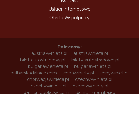
Kontakt
Usługi Internetowe
Oferta Współpracy
Polecamy:
austria-winieta.pl
austriawinieta.pl
bilet-autostradowy.pl
bilety-autostradowe.pl
bulgariawienieta.pl
bulgariawinieta.pl
bulharskadalnice.com
cenawiniety.pl
cenywiniet.pl
chorwacjawinieta.pl
czechy-winieta.pl
czechywinieta.pl
czechywiniety.pl
dalnicnipoplatky.com
dalnicniznamka.eu
digital-vignette.de
e-vignette.pl
e-winieta.eu
edalnice.org
edalnice.pl
electronicavinieta.com
electroniceviniete.com
estoniawinieta.pl
estonskadalnice.com
ewinieta.pl
info365.pl
litvadalnice.com
litwa-winieta.pl
litwawinieta.pl
livignotunel.pl
livignotunnel.com
lotvawinieta.pl
lotwawinieta.pl
lotysskadalnice.com